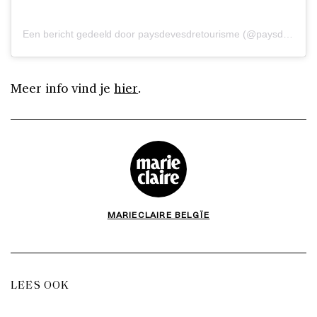
Een bericht gedeeld door paysdevesdretourisme (@paysdevesdre)
Meer info vind je
hier
.
MARIECLAIRE BELGÏE
LEES OOK