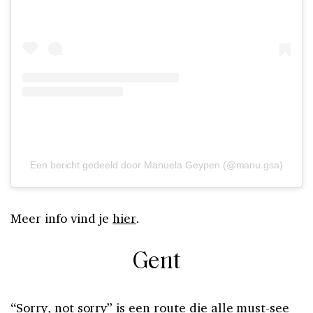
Een bericht gedeeld door Manuela Geypen (@manu.gsa)
Meer info vind je
hier
.
Gent
“Sorry, not sorry” is een route die alle must-see