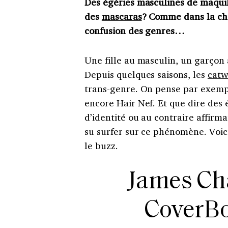
Des égéries masculines de maquil
des
mascaras
? Comme dans la c
confusion des genres…
Une fille au masculin, un garçon au
Depuis quelques saisons, les
catw
trans-genre. On pense par exempl
encore Hair Nef. Et que dire des 
d’identité ou au contraire affirm
su surfer sur ce phénomène. Voici
le buzz.
James Cha
CoverBo