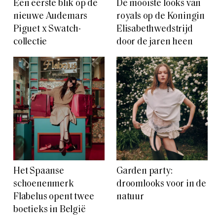
Een eerste blik op de
De mooiste looks van
nieuwe Audemars
royals op de Koningin
Piguet x Swatch-
Elisabethwedstrijd
collectie
door de jaren heen
Het Spaanse
Garden party:
schoenenmerk
droomlooks voor in de
Flabelus opent twee
natuur
boetieks in België