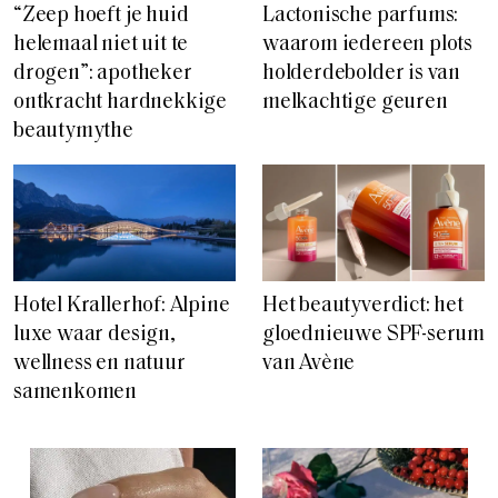
“Zeep hoeft je huid
Lactonische parfums:
helemaal niet uit te
waarom iedereen plots
drogen”: apotheker
holderdebolder is van
ontkracht hardnekkige
melkachtige geuren
beautymythe
Hotel Krallerhof: Alpine
Het beautyverdict: het
luxe waar design,
gloednieuwe SPF-serum
wellness en natuur
van Avène
samenkomen