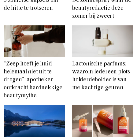
5 zomerse kapsels om
De zonnespray waar de
de hitte te trotseren
beautyredactie deze
zomer bij zweert
“Zeep hoeft je huid
Lactonische parfums:
helemaal niet uit te
waarom iedereen plots
drogen”: apotheker
holderdebolder is van
ontkracht hardnekkige
melkachtige geuren
beautymythe