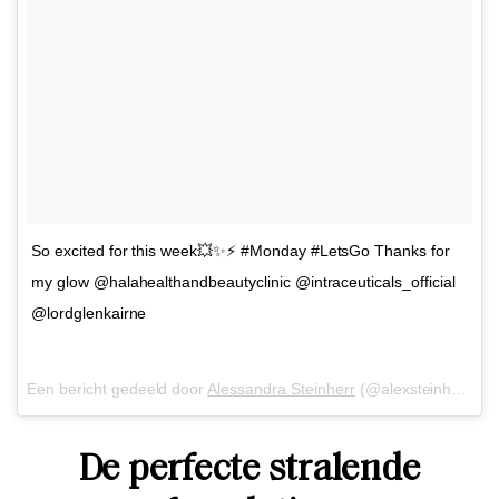
So excited for this week💥✨⚡️ #Monday #LetsGo Thanks for
my glow @halahealthandbeautyclinic @intraceuticals_official
@lordglenkairne
Een bericht gedeeld door
Alessandra Steinherr
(@alexsteinherr) op
De perfecte stralende