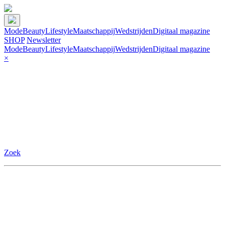
Mode
Beauty
Lifestyle
Maatschappij
Wedstrijden
Digitaal magazine
SHOP
Newsletter
Mode
Beauty
Lifestyle
Maatschappij
Wedstrijden
Digitaal magazine
×
Zoek