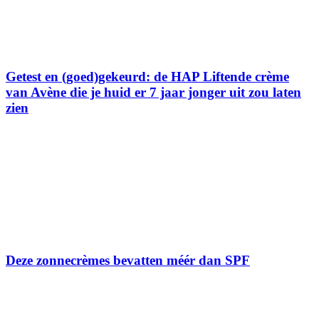
Getest en (goed)gekeurd: de HAP Liftende crème
van Avène die je huid er 7 jaar jonger uit zou laten
zien
Deze zonnecrèmes bevatten méér dan SPF