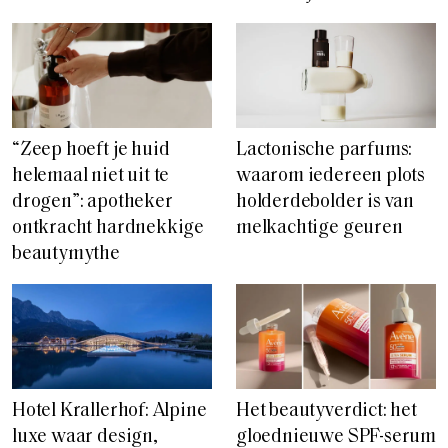
“Zeep hoeft je huid
Lactonische parfums:
helemaal niet uit te
waarom iedereen plots
drogen”: apotheker
holderdebolder is van
ontkracht hardnekkige
melkachtige geuren
beautymythe
Hotel Krallerhof: Alpine
Het beautyverdict: het
luxe waar design,
gloednieuwe SPF-serum