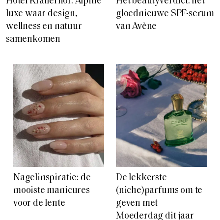
Hotel Krallerhof: Alpine
Het beautyverdict: het
luxe waar design,
gloednieuwe SPF-serum
wellness en natuur
van Avène
samenkomen
Nagelinspiratie: de
De lekkerste
mooiste manicures
(niche)parfums om te
voor de lente
geven met
Moederdag dit jaar