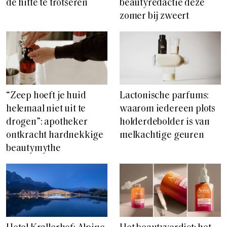
de hitte te trotseren
beautyredactie deze
zomer bij zweert
“Zeep hoeft je huid
Lactonische parfums:
helemaal niet uit te
waarom iedereen plots
drogen”: apotheker
holderdebolder is van
ontkracht hardnekkige
melkachtige geuren
beautymythe