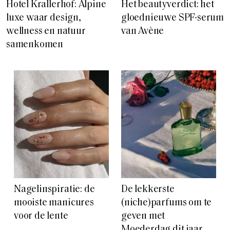
Hotel Krallerhof: Alpine
Het beautyverdict: het
luxe waar design,
gloednieuwe SPF-serum
wellness en natuur
van Avène
samenkomen
Nagelinspiratie: de
De lekkerste
mooiste manicures
(niche)parfums om te
voor de lente
geven met
Moederdag dit jaar