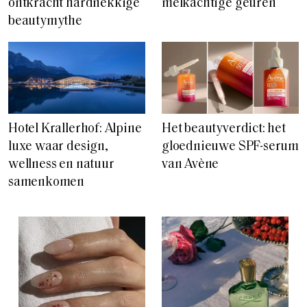
ontkracht hardnekkige
melkachtige geuren
beautymythe
Hotel Krallerhof: Alpine
Het beautyverdict: het
luxe waar design,
gloednieuwe SPF-serum
wellness en natuur
van Avène
samenkomen