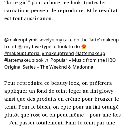
“latte girl” pour arborer ce look, toutes les
carnations peuvent le reproduire. Et le résultat
est tout aussi canon.
@makeupbymissevelyn
my take on the ‘latte’ makeup
trend ☕️ my fave type of look to do 😍
#makeuptutorial
#makeuptrend
#lattemakeup
#lattemakeuplook
♬ Popular – Music from the HBO
Original Series – The Weeknd & Madonna
Pour reproduire ce beauty look, on préférera
appliquer un
fond de teint léger
au fini glowy
ainsi que des produits en crème pour bronzer le
teint. Pour le
blush
, on opte pour un fini orangé
plutôt que rose ou on peut même – pour une fois
– s’en passer totalement. Finir le teint par une