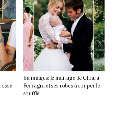
En images: le mariage de Chiara
rosse
Ferragni et ses robes à couper le
souffle