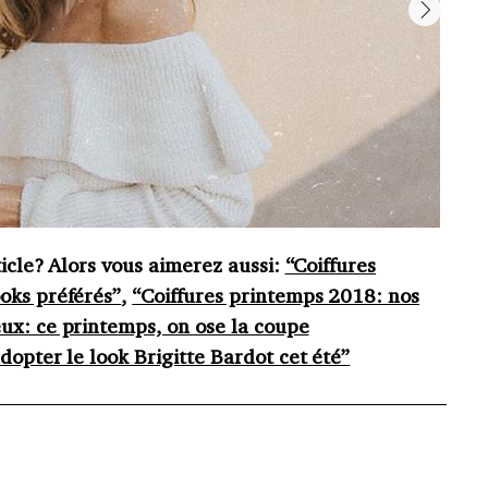
ticle? Alors vous aimerez aussi:
“Coiffures
oks préférés”
,
“Coiffures printemps 2018: nos
ux: ce printemps, on ose la coupe
dopter le look Brigitte Bardot cet été”