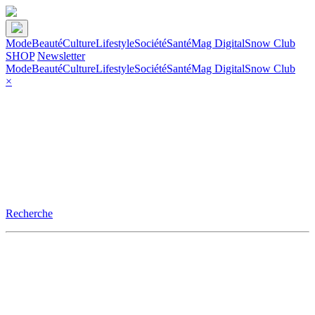
Mode
Beauté
Culture
Lifestyle
Société
Santé
Mag Digital
Snow Club
SHOP
Newsletter
Mode
Beauté
Culture
Lifestyle
Société
Santé
Mag Digital
Snow Club
×
Recherche