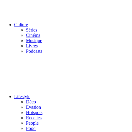
Culture
Séries
Cinéma
Musique
Livres
Podcasts
Lifestyle
Déco
Evasion
Hotspots
Recettes
People
Food