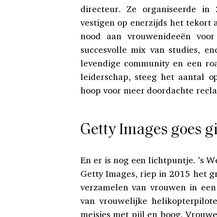
directeur. Ze organiseerde i
vestigen op enerzijds het tekort
nood aan vrouwenideeën voor 
succesvolle mix van studies, e
levendige community en een roa
leiderschap, steeg het aantal o
hoop voor meer doordachte recl
Getty Images goes g
En er is nog een lichtpuntje. ’s 
Getty Images, riep in 2015 het g
verzamelen van vrouwen in een l
van vrouwelijke helikopterpilo
meisjes met pijl en boog. Vrouwen