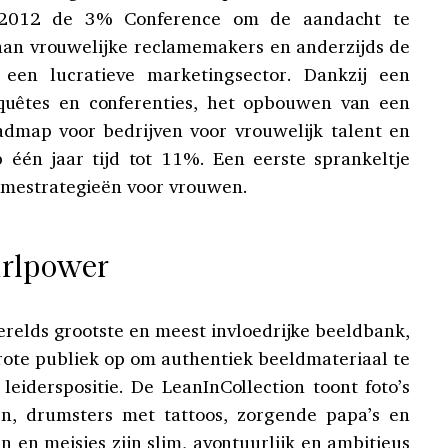
n 2012 de 3% Conference om de aandacht te
 aan vrouwelijke reclamemakers en anderzijds de
een lucratieve marketingsector. Dankzij een
nquêtes en conferenties, het opbouwen van een
dmap voor bedrijven voor vrouwelijk talent en
p één jaar tijd tot 11%. Een eerste sprankeltje
amestrategieën voor vrouwen.
irlpower
Werelds grootste en meest invloedrijke beeldbank,
rote publiek op om authentiek beeldmateriaal te
eiderspositie. De LeanInCollection toont foto’s
ten, drumsters met tattoos, zorgende papa’s en
 en meisjes zijn slim, avontuurlijk en ambitieus