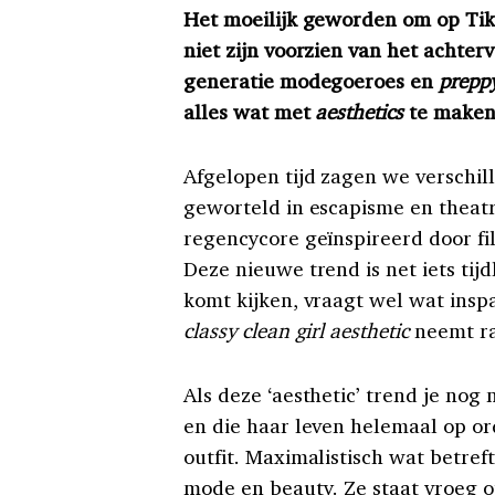
Het moeilijk geworden om op TikT
niet zijn voorzien van het achter
generatie modegoeroes en
preppy
alles wat met
aesthetics
te maken
Afgelopen tijd zagen we verschil
geworteld in escapisme en theatr
regencycore geïnspireerd door fi
Deze nieuwe trend is net iets tijd
komt kijken, vraagt wel wat insp
classy clean girl aesthetic
neemt ra
Als deze ‘aesthetic’ trend je nog
en die haar leven helemaal op ord
outfit. Maximalistisch wat betref
mode en beauty. Ze staat vroeg op