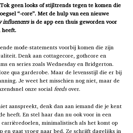
ok geen looks of stijltrends tegen te komen die
voegsel “-core”. Met de hulp van een nieuwe
 influencers
is de app een thuis geworden voor
 heeft.
lende mode-statements voorbij komen die zijn
aliteit. Denk aan cottagecore, gothcore en
lms en series zoals Wednesday en Bridgerton.
loze qua garderobe. Maar de levensstijl die er bij
anning. Je weet het misschien nog niet, maar de
zendsnel onze social
feeds
over.
 niet aanspreekt, denk dan aan iemand die je kent
e heeft. En stel haar dan nu ook voor in een
t carrièredoelen, minimalistisch als het komt op
 en gaat vroeg naar bed. Ze schrijft dagelijks in