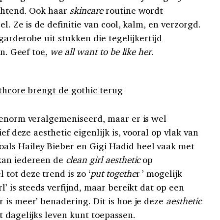
chtend. Ook haar
skincare
routine wordt
el. Ze is de definitie van cool, kalm, en verzorgd.
 garderobe uit stukken die tegelijkertijd
jn. Geef toe,
we all want to be like her
.
othcore brengt de gothic terug
 enorm veralgemeniseerd, maar er is wel
ief deze aesthetic eigenlijk is, vooral op vlak van
ls Hailey Bieber en Gigi Hadid heel vaak met
kan iedereen de
clean girl aesthetic
op
l tot deze trend is zo ‘
put togethe
r ’ mogelijk
l’ is steeds verfijnd, maar bereikt dat op een
 is meer’ benadering. Dit is hoe je deze
aesthetic
t dagelijks leven kunt toepassen.