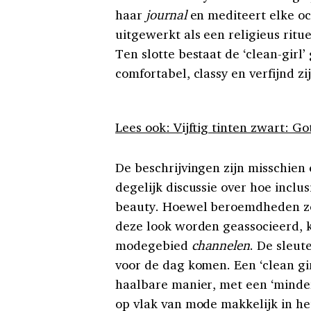
haar
journal
en mediteert elke o
uitgewerkt als een religieus ritue
Ten slotte bestaat de ‘clean-girl’
comfortabel, classy en verfijnd zi
Lees ook: Vijftig tinten zwart: G
De beschrijvingen zijn misschien
degelijk discussie over hoe inclus
beauty. Hoewel beroemdheden zoa
deze look worden geassocieerd, 
modegebied
channelen
. De sleute
voor de dag komen. Een ‘clean gir
haalbare manier, met een ‘minder
op vlak van mode makkelijk in he