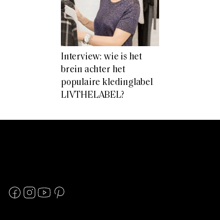
Interview: wie is het
brein achter het
populaire kledinglabel
LIVTHELABEL?