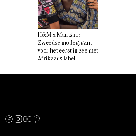
H&M x Mantsho:
Zweedse modegigant
voor het eerst in zee met
Afrikaans label