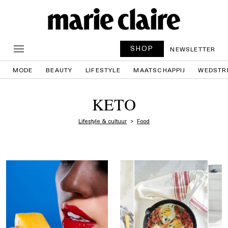
SHOP
NEWSLETTER
MODE
BEAUTY
LIFESTYLE
MAATSCHAPPIJ
WEDSTR
KETO
Lifestyle & cultuur
Food