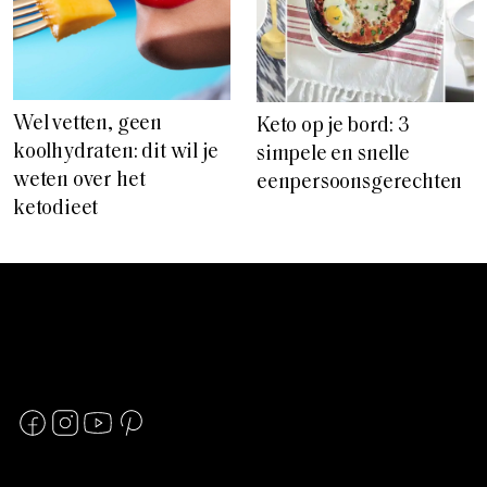
Wel vetten, geen
Keto op je bord: 3
koolhydraten: dit wil je
simpele en snelle
weten over het
eenpersoonsgerechten
ketodieet