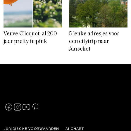
Veuve Clicquot, al 200
5 leuke adresjes voor
jaar pretty in pink
een citytrip naar
Aarschot
JURIDISCHE VOORWAARDEN
AI CHART