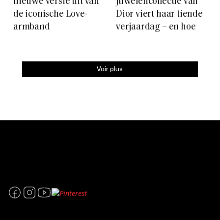
nieuwe versie uit van
juwelencollectie van
de iconische Love-
Dior viert haar tiende
armband
verjaardag – en hoe
Voir plus