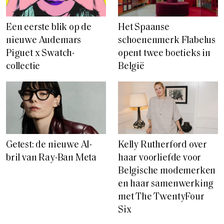
Een eerste blik op de
Het Spaanse
nieuwe Audemars
schoenenmerk Flabelus
Piguet x Swatch-
opent twee boetieks in
collectie
België
Getest: de nieuwe AI-
Kelly Rutherford over
bril van Ray-Ban Meta
haar voorliefde voor
Belgische modemerken
en haar samenwerking
met The TwentyFour
Six