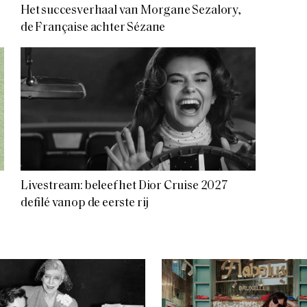
Het succesverhaal van Morgane Sezalory,
de Française achter Sézane
Livestream: beleef het Dior Cruise 2027
defilé vanop de eerste rij