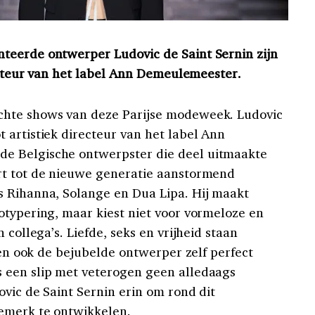
teerde ontwerper Ludovic de Saint Sernin zijn
recteur van het label Ann Demeulemeester.
chte shows van deze Parijse modeweek. Ludovic
 artistiek directeur van het label Ann
e Belgische ontwerpster die deel uitmaakte
rt tot de nieuwe generatie aanstormend
s Rihanna, Solange en Dua Lipa. Hij maakt
otypering, maar kiest niet voor vormeloze en
 collega’s. Liefde, seks en vrijheid staan
tten ook de bejubelde ontwerper zelf perfect
 een slip met veterogen geen alledaags
vic de Saint Sernin erin om rond dit
emerk te ontwikkelen.