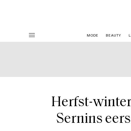
MODE
BEAUTY
L
Herfst-winte
Sernins eer