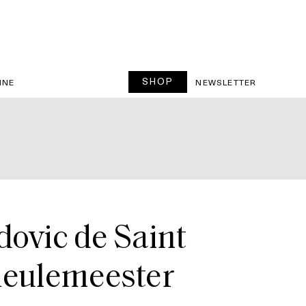
SHOP
INE
NEWSLETTER
ovic de Saint
meulemeester