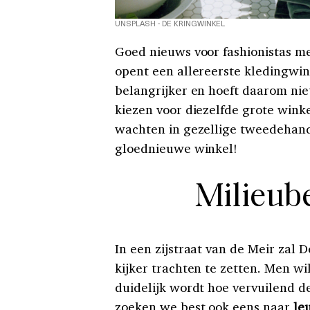
UNSPLASH - DE KRINGWINKEL
Goed nieuws voor fashionistas me
opent een allereerste kledingwi
belangrijker en hoeft daarom nie
kiezen voor diezelfde grote wink
wachten in gezellige tweedehand
gloednieuwe winkel!
Milieub
In een zijstraat van de Meir zal 
kijker trachten te zetten. Men wi
duidelijk wordt hoe vervuilend de
zoeken we best ook eens naar
le