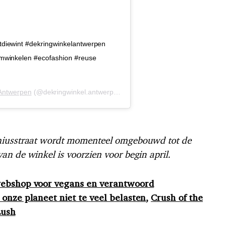
tdiewint #dekringwinkelantwerpen
mwinkelen #ecofashion #reuse
 Antwerpen
(@dekringwinkel.antwerpen) op
21 Mrt 2019 om 9:15 (PDT)
eniusstraat wordt momenteel omgebouwd tot de
n de winkel is voorzien voor begin april.
webshop voor vegans en verantwoord
 onze planeet niet te veel belasten
,
Crush of the
Lush