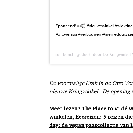
Spannend! 👀🤯 #nieuwewinkel #wiekring
#ottovenius #verbouwen #meir #duurzaa
Een bericht gedeeld door
De Kringwinkel
De voormalige Krak in de Otto V
nieuwe Kringwinkel. De opening va
Meer lezen?
The Place to V: dé 
winkelen
,
Ecoreizen: 5 reizen die
day: de vegan paascollectie van 