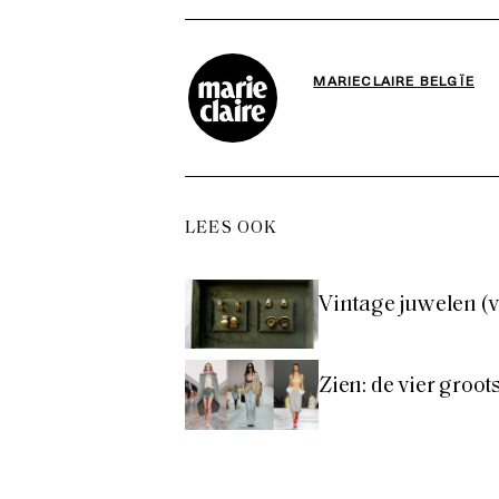
MARIECLAIRE BELGÏE
LEES OOK
Vintage juwelen (v
Zien: de vier groo