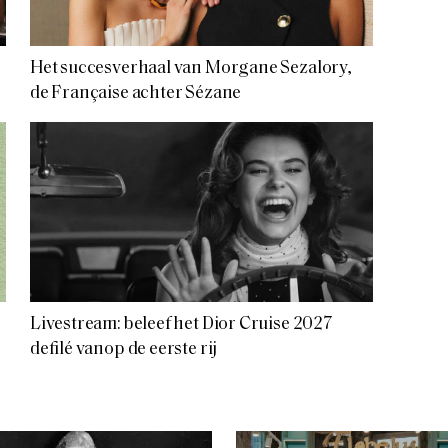
Het succesverhaal van Morgane Sezalory,
de Française achter Sézane
Livestream: beleef het Dior Cruise 2027
defilé vanop de eerste rij