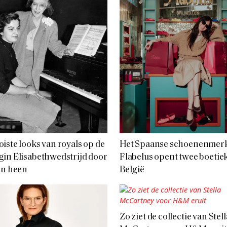
iste looks van royals op de
Het Spaanse schoenenmer
in Elisabethwedstrijd door
Flabelus opent twee boetiek
en heen
België
Zo ziet de collectie van Stell