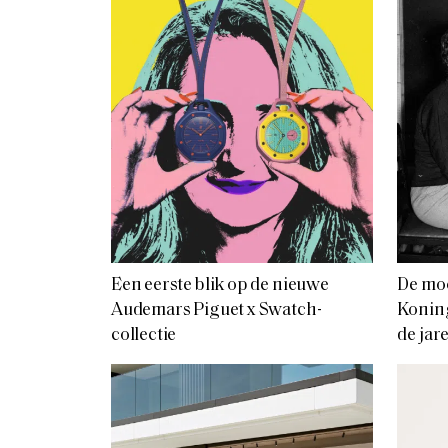
Een eerste blik op de nieuwe
De moo
Audemars Piguet x Swatch-
Koning
collectie
de jar