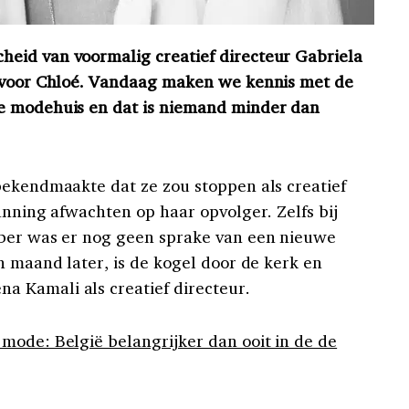
eid van voormalig creatief directeur Gabriela
w voor Chloé. Vandaag maken we kennis met de
e modehuis en dat is niemand minder dan
bekendmaakte dat ze zou stoppen als creatief
anning afwachten op haar opvolger. Zelfs bij
mber was er nog geen sprake van een nieuwe
n maand later, is de kogel door de kerk en
 Kamali als creatief directeur.
mode: België belangrijker dan ooit in de de