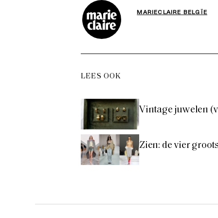
MARIECLAIRE BELGÏE
LEES OOK
Vintage juwelen (v
Zien: de vier groo