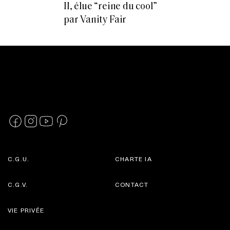
II, élue “reine du cool”
par Vanity Fair
C.G.U.
CHARTE IA
C.G.V.
CONTACT
VIE PRIVÉE