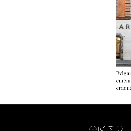
Bvlgar
cinéma
craque