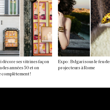
i décore ses vitrines façon
Expo : Bvlgari sous le feu de
 des années 50 et on
projecteurs à Rome
 complètement !