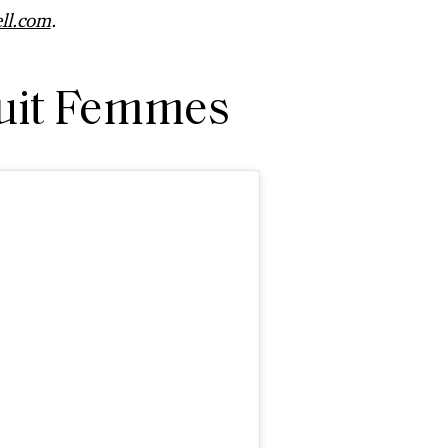
ll.com
.
uit Femmes