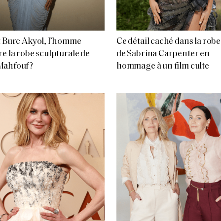
t Burc Akyol, l’homme
Ce détail caché dans la robe
re la robe sculpturale de
de Sabrina Carpenter en
ahfouf ?
hommage à un film culte