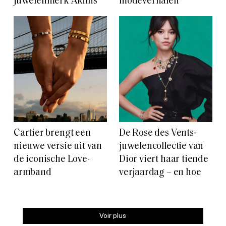
juwelenmerk Akillis
modeverhalen
Cartier brengt een
De Rose des Vents-
nieuwe versie uit van
juwelencollectie van
de iconische Love-
Dior viert haar tiende
armband
verjaardag – en hoe
Voir plus