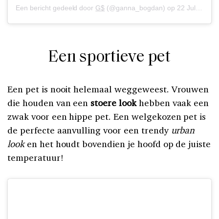
Een bericht gedeeld door
G$
(@ganna_bogdan) op
22 Jul 2019 om 11:07 (PDT)
Een sportieve pet
Een pet is nooit helemaal weggeweest. Vrouwen
die houden van een
stoere look
hebben vaak een
zwak voor een hippe pet. Een welgekozen pet is
de perfecte aanvulling voor een trendy
urban
look
en het houdt bovendien je hoofd op de juiste
temperatuur!