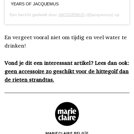
YEARS OF JACQUEMUS
Een bericht gedeeld door
JACQUEMUS
(@jacquemus) op
16 Jul
En vergeet vooral niet om tijdig en veel water te
drinken!
Vond je dit een interessant artikel? Lees dan ook:
geen accessoire zo geschikt voor de hittegolf dan
de rieten strandtas.
MARIECLAIRE BELGÏE