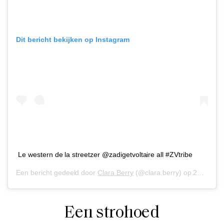
Dit bericht bekijken op Instagram
Le western de la streetzer @zadigetvoltaire all #ZVtribe
Een bericht gedeeld door
Clara Berry
(@clara.berry) op
23 Jul 2019 om 8:48 (PDT)
Een strohoed