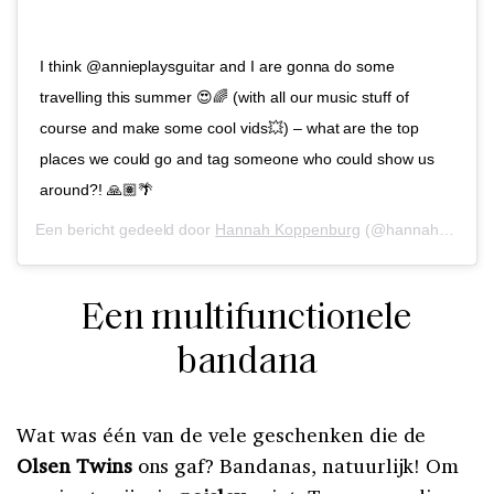
I think @annieplaysguitar and I are gonna do some
travelling this summer 😍🌈 (with all our music stuff of
course and make some cool vids💥) – what are the top
places we could go and tag someone who could show us
around?! 🙏🏽🌴
Een bericht gedeeld door
Hannah Koppenburg
(@hannahplayskeys) op
Een multifunctionele
bandana
Wat was één van de vele geschenken die de
Olsen Twins
ons gaf? Bandanas, natuurlijk! Om