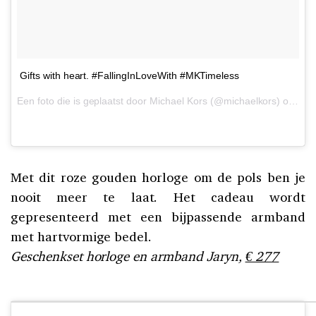
Gifts with heart. #FallingInLoveWith #MKTimeless
Een foto die is geplaatst door Michael Kors (@michaelkors) op
7 F
Met dit roze gouden horloge om de pols ben je
nooit meer te laat. Het cadeau wordt
gepresenteerd met een bijpassende armband
met hartvormige bedel.
Geschenkset horloge en armband Jaryn,
€ 277