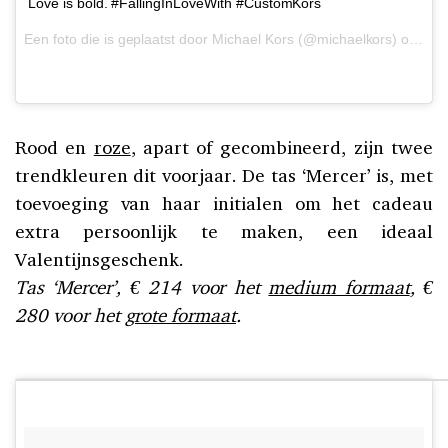
Love is bold. #FallingInLoveWith #CustomKors
Een foto die is geplaatst door Michael Kors (@michaelkors) op
6 F
Rood en
roze
, apart of gecombineerd, zijn twee
trendkleuren dit voorjaar. De tas ‘Mercer’ is, met
toevoeging van haar initialen om het cadeau
extra persoonlijk te maken, een ideaal
Valentijnsgeschenk.
Tas ‘Mercer’, € 214 voor het
medium formaat
, €
280 voor het
grote formaat
.