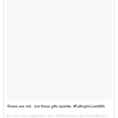
Roses are red…but these gifts sparkle. #FallingInLoveWith
Een foto die is geplaatst door Michael Kors (@michaelkors) op
11 