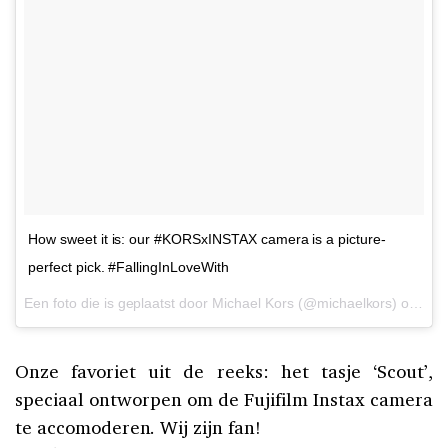
How sweet it is: our #KORSxINSTAX camera is a picture-
perfect pick. #FallingInLoveWith
Een foto die is geplaatst door Michael Kors (@michaelkors) op
10 
Onze favoriet uit de reeks: het tasje ‘Scout’,
speciaal ontworpen om de Fujifilm Instax camera
te accomoderen. Wij zijn fan!