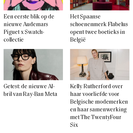
Een eerste blik op de
Het Spaanse
nieuwe Audemars
schoenenmerk Flabelus
Piguet x Swatch-
opent twee boetieks in
collectie
België
Getest: de nieuwe AI-
Kelly Rutherford over
bril van Ray-Ban Meta
haar voorliefde voor
Belgische modemerken
en haar samenwerking
met The TwentyFour
Six