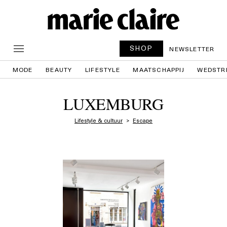
SHOP
NEWSLETTER
MODE
BEAUTY
LIFESTYLE
MAATSCHAPPIJ
WEDSTR
LUXEMBURG
Lifestyle & cultuur
Escape