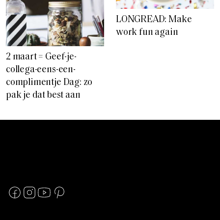
LONGREAD: Make
work fun again
2 maart = Geef-je-
collega-eens-een-
complimentje Dag: zo
pak je dat best aan