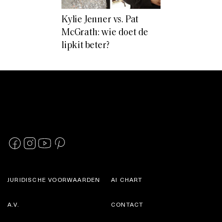
Kylie Jenner vs. Pat
McGrath: wie doet de
lipkit beter?
JURIDISCHE VOORWAARDEN
AI CHART
A.V.
CONTACT