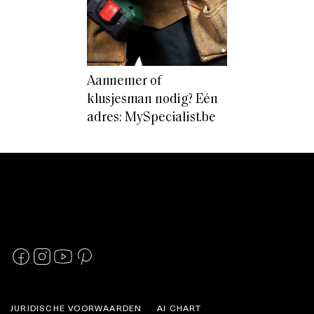
Aannemer of
klusjesman nodig? Eén
adres: MySpecialist.be
JURIDISCHE VOORWAARDEN
AI CHART