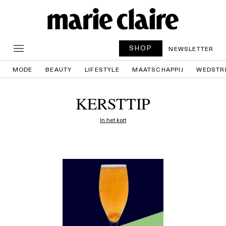
SHOP
NEWSLETTER
MODE
BEAUTY
LIFESTYLE
MAATSCHAPPIJ
WEDSTR
KERSTTIP
In het kort