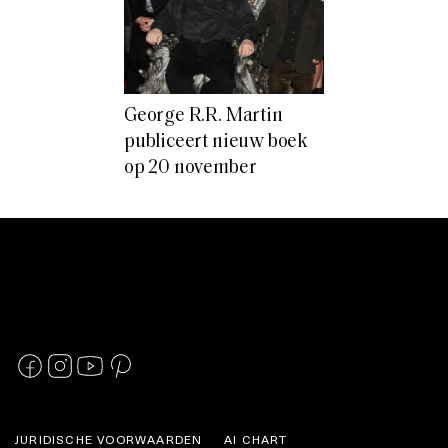
George R.R. Martin
publiceert nieuw boek
op 20 november
JURIDISCHE VOORWAARDEN
AI CHART