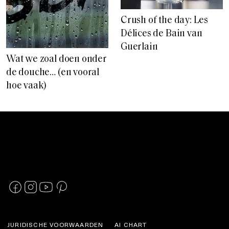
Crush of the day: Les
Délices de Bain van
Guerlain
Wat we zoal doen onder
de douche… (en vooral
hoe vaak)
JURIDISCHE VOORWAARDEN
AI CHART