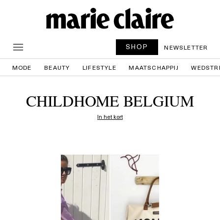
SHOP
NEWSLETTER
MODE
BEAUTY
LIFESTYLE
MAATSCHAPPIJ
WEDSTR
CHILDHOME BELGIUM
In het kort