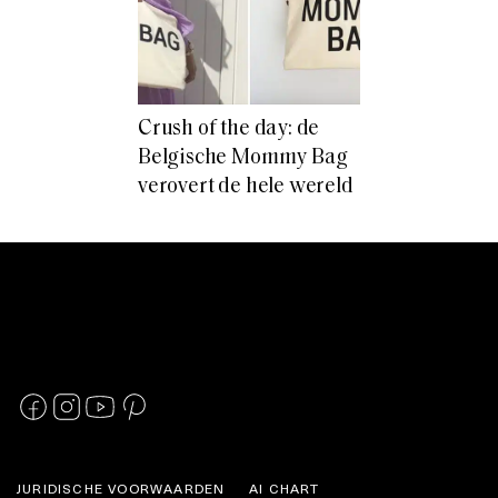
Crush of the day: de
Belgische Mommy Bag
verovert de hele wereld
JURIDISCHE VOORWAARDEN
AI CHART