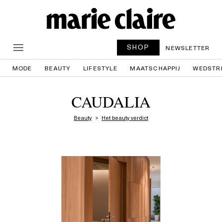
SHOP
NEWSLETTER
MODE
BEAUTY
LIFESTYLE
MAATSCHAPPIJ
WEDSTR
CAUDALIA
Beauty
Het beauty verdict