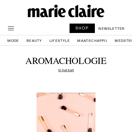
SHOP
NEWSLETTER
MODE
BEAUTY
LIFESTYLE
MAATSCHAPPIJ
WEDSTR
AROMACHOLOGIE
In het kort