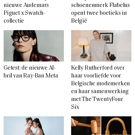
nieuwe Audemars
schoenenmerk Flabelus
Piguet x Swatch-
opent twee boetieks in
collectie
België
Getest: de nieuwe AI-
Kelly Rutherford over
bril van Ray-Ban Meta
haar voorliefde voor
Belgische modemerken
en haar samenwerking
met The TwentyFour
Six