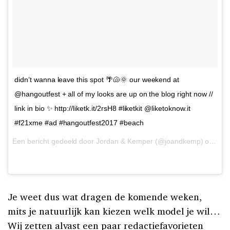
didn’t wanna leave this spot 🌴🐚🌞 our weekend at
@hangoutfest + all of my looks are up on the blog right now //
link in bio ✨ http://liketk.it/2rsH8 #liketkit @liketoknow.it
#f21xme #ad #hangoutfest2017 #beach
Een bericht gedeeld door Jordan & Kemper (@joandkemp) op
23 
Je weet dus wat dragen de komende weken,
mits je natuurlijk kan kiezen welk model je wil…
Wij zetten alvast een paar redactiefavorieten