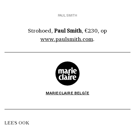
PAUL SMITH
Strohoed,
Paul Smith
, €230, op
www.paulsmith.com
.
MARIECLAIRE BELGÏE
LEES OOK