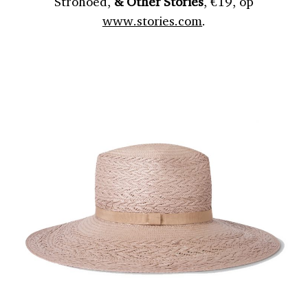
Strohoed,
& Other Stories
, €19, op
www.stories.com
.