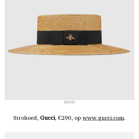
GUCCI
Strohoed,
Gucci
, €290, op
www.gucci.com
.