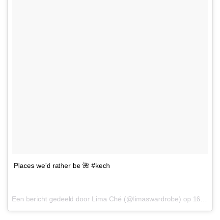
Places we’d rather be 🌺 #kech
Een bericht gedeeld door Lima Ché (@limaswardrobe) op
16 Apr 2017 om 3:11 PDT