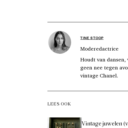
TINE STOOP
Moderedactrice
Houdt van dansen, v
geen nee tegen avon
vintage Chanel.
LEES OOK
Vintage juwelen (v