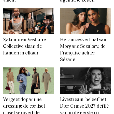
vlucht
agenda te zetten
Zalando en Vestiaire
Het succesverhaal van
Collective slaan de
Morgane Sezalory, de
handen in elkaar
Française achter
Sézane
Vergeet dopamine
Livestream: beleef het
dressing: de cortisol
Dior Cruise 2027 defilé
closet verovert de
vanop de eerste rij