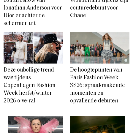
coutureshow van
Wonderland tijdens zijn
Jonathan Anderson voor
couturedebuut voor
Dior er achter de
Chanel
schermen uit
Deze oubollige trend
De hoogtepunten van
was tijdens
Paris Fashion Week
Copenhagen Fashion
SS26: spraakmakende
Week herfst/winter
momenten en
2026 o-ve-ral
opvallende debuten