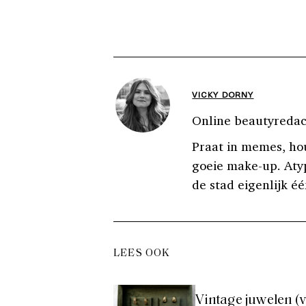
VICKY DORNY
Online beautyredac
Praat in memes, hou
goeie make-up. Aty
de stad eigenlijk éé
LEES OOK
Vintage juwelen (v