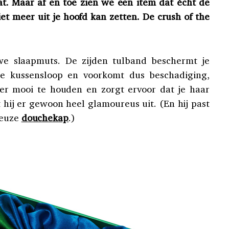
at. Maar af en toe zien we een item dat écht de
iet meer uit je hoofd kan zetten. De crush of the
we slaapmuts. De zijden tulband beschermt je
je kussensloop en voorkomt dus beschadiging,
r mooi te houden en zorgt ervoor dat je haar
 hij er gewoon heel glamoureus uit. (En hij past
reuze
douchekap
.)