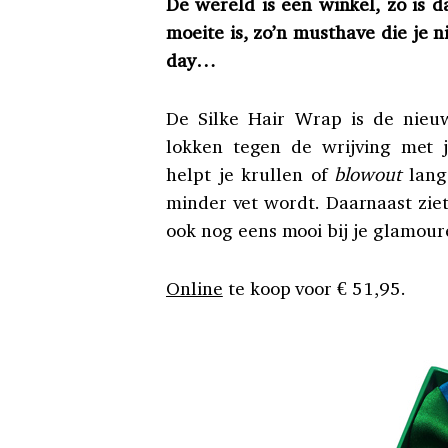
De wereld is een winkel, zo is d
moeite is, zo’n musthave die je n
day…
De Silke Hair Wrap is de nieu
lokken tegen de wrijving met 
helpt je krullen of
blowout
lange
minder vet wordt. Daarnaast ziet
ook nog eens mooi bij je glamou
Online
te koop voor € 51,95.