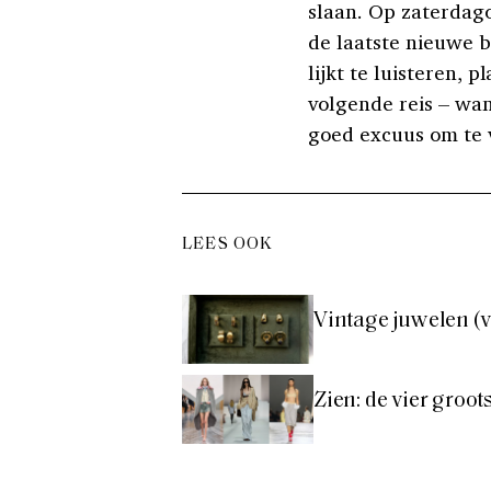
slaan. Op zaterdagoc
de laatste nieuwe b
lijkt te luisteren, 
volgende reis – wan
goed excuus om te 
LEES OOK
Vintage juwelen (v
Zien: de vier groo