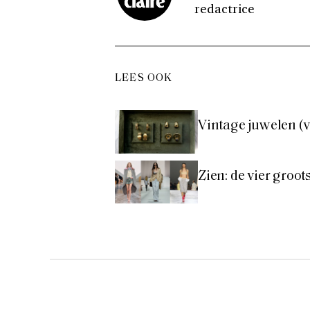
redactrice
LEES OOK
Vintage juwelen (v
Zien: de vier groo