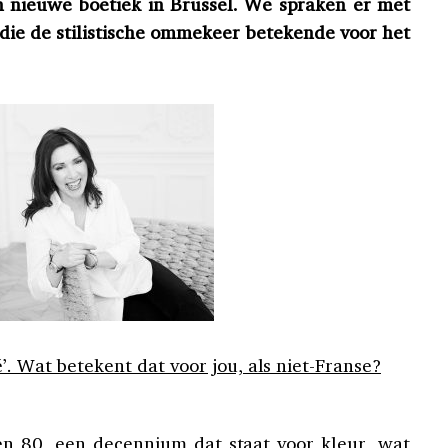
 nieuwe boetiek in Brussel. We spraken er met
die de stilistische ommekeer betekende voor het
’. Wat betekent dat voor jou, als niet-Franse?
ren 80, een decennium dat staat voor kleur, wat