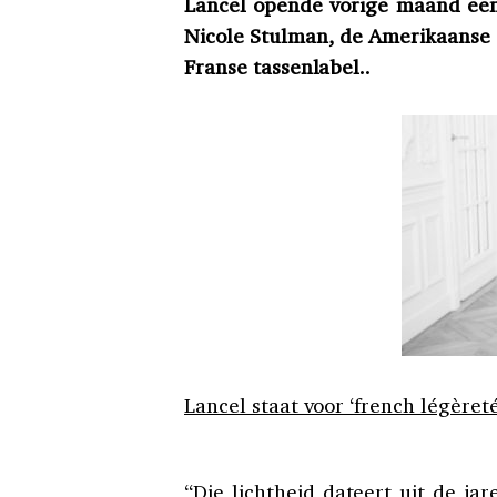
Lancel opende vorige maand een
Nicole Stulman, de Amerikaanse 
Franse tassenlabel..
Lancel staat voor ‘french légèreté
“Die lichtheid dateert uit de ja