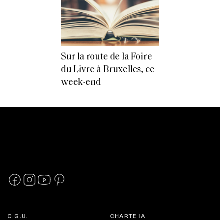
Sur la route de la Foire
du Livre à Bruxelles, ce
week-end
C.G.U.
CHARTE IA